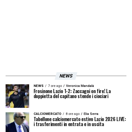
squadra biancoceleste dovrà dimostrare
carattere e determinazione per provare a
ottenere un risultato positivo contro una
delle formazioni più competitive del
campionato.
LEGGI ANCHE >>> Ultimissime
Lazio: ecco le novità in casa biancoceleste
LA PLAYLIST DELLE NOSTRE TOP NEWS
NEWS
NEWS
7 ore ago
Veronica Mandalà
Frosinone Lazio 1-2: Zaccagni on fire! La
doppietta del capitano stende i ciociari
CALCIOMERCATO
8 ore ago
Elia Serra
Tabellone calciomercato estivo Lazio 2026 LIVE:
i trasferimenti in entrata e in uscita