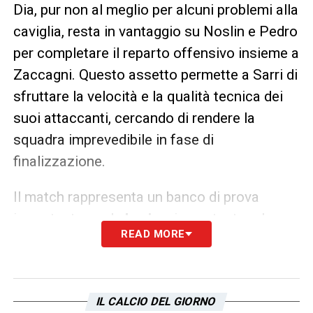
Dia, pur non al meglio per alcuni problemi alla
caviglia, resta in vantaggio su Noslin e Pedro
per completare il reparto offensivo insieme a
Zaccagni. Questo assetto permette a Sarri di
sfruttare la velocità e la qualità tecnica dei
suoi attaccanti, cercando di rendere la
squadra imprevedibile in fase di
finalizzazione.
Il match rappresenta un banco di prova
importante per la
Lazio
, sia per testare la
READ MORE
profondità della rosa in una fase di
emergenza, sia per consolidare la fiducia e la
continuità di risultati davanti ai propri tifosi
IL CALCIO DEL GIORNO
all’Olimpico. Nonostante le assenze, la