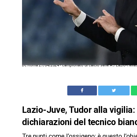
Dc Roma 27/04/2024 - campionato di calcio serie A / Lazio-Hellas
Lazio-Juve, Tudor alla vigilia:
dichiarazioni del tecnico bia
Tre punti come l’ossigeno: è questo l’obi