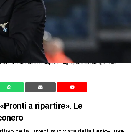
 Verona / foto Domenico Cippitelli/Image Sport nella foto: Igor Tudor
 «Pronti a ripartire»
. Le
nconero
ettivo della Juventus in vista della
Lazio-Juve