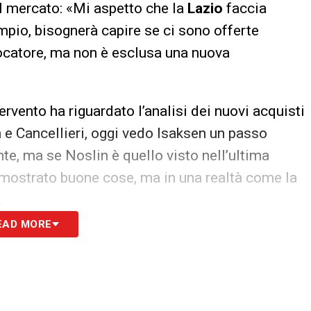
l mercato: «Mi aspetto che la
Lazio
faccia
mpio, bisognerà capire se ci sono offerte
giocatore, ma non è esclusa una nuova
ervento ha riguardato l’analisi dei nuovi acquisti
in e Cancellieri, oggi vedo Isaksen un passo
te, ma se Noslin è quello visto nell’ultima
 mostrato buone cose, ma in una realtà come la
.
EAD MORE
attico, ipotizzando una
Lazio
più aggressiva e
i giocatori che ha, Sarri potrebbe optare per una
giro palla. In più, senza impegni europei,
la settimana e dare qualcosa in più a diversi