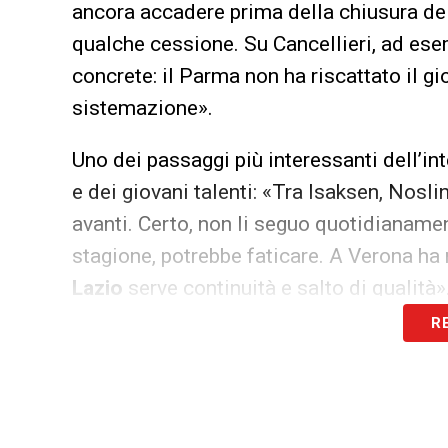
ancora accadere prima della chiusura de
qualche cessione. Su Cancellieri, ad ese
concrete: il Parma non ha riscattato il 
sistemazione».
Uno dei passaggi più interessanti dell’int
e dei giovani talenti: «Tra Isaksen, Nosl
avanti. Certo, non li seguo quotidianamen
stagione, potrebbe faticare. A Verona ha
Lazio
serve continuità e salto di qualità»
R
Gregucci ha anche lanciato uno spunto t
meno legata al possesso: «Visto il tipo d
pressione più alta, sacrificando un po’ il 
l’allenatore può lavorare meglio durante 