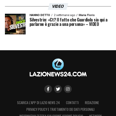
VIDEO
Un post condiviso da S.S. Lazio (@official_sslazio)
HANNO DETTO
2 settimane ago
Maria Floris
Silvestrin: «Ct? Il fatto che Guardiola sia qui a
parlarne è grazie a una persona» – VIDEO
LA PLAYLIST DELLE NOSTRE TOP NEWS
SCARICA L’APP DI LAZIO NEWS 24
CONTATTI
REDAZIONE
PRIVACY POLICY E TRATTAMENTO DEI DATI PERSONALI