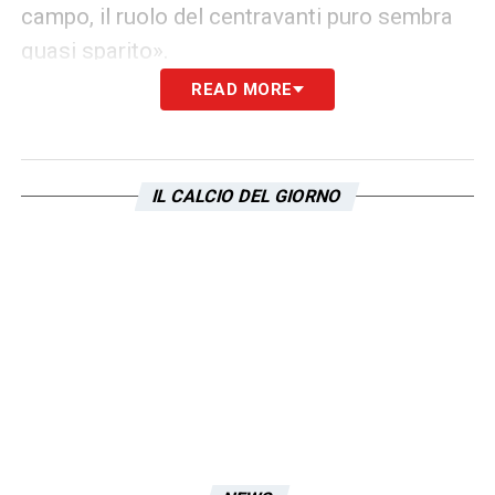
campo, il ruolo del centravanti puro sembra
quasi sparito».
READ MORE
Infine, Casiraghi ha espresso un’opinione su
Castellanos
, punta attualmente in forza alla
Lazio:
IL CALCIO DEL GIORNO
«Forse è l’unico attaccante vero che ha la
Lazio
. Ha il peso dell’attacco sulle spalle, ma
ha qualità, visione della porta, e si sacrifica
molto. È giovane e può crescere tanto. Ha
l’attitudine giusta per imporsi».
Parole di affetto, ma anche di fiducia:
Casiraghi continua a credere nella
Lazio
,
dentro e fuori dal campo.