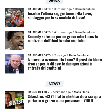
NEWS
LA PLAYLIST DELLE NOSTRE TOP NEWS
CALCIOMERCATO
35 minuti ago
Dario Bartolucci
Joselu è l’ultima suggestione della Lazio,
sondaggio per lo svincolato di lusso!
CALCIOMERCATO
49 minuti ago
Dario Bartolucci
Kennedy si ferma per un grave infortunio: le
condizioni dell’obiettivo dei capitolini
CALCIOMERCATO
2 ore ago
Dario Bartolucci
Ivanovic si avvicina alla Lazio? Il prestito libera
risorse per la difesa: le due operazioni in
entrata dei capitolini
VIDEO
HANNO DETTO
2 settimane ago
Maria Floris
Silvestrin: «Ct? Il fatto che Guardiola sia qui a
parlarne è grazie a una persona» – VIDEO