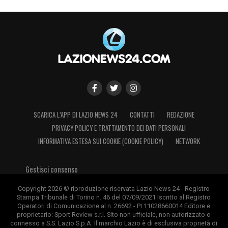
SCARICA L’APP DI LAZIO NEWS 24
CONTATTI
REDAZIONE
PRIVACY POLICY E TRATTAMENTO DEI DATI PERSONALI
INFORMATIVA ESTESA SUI COOKIE (COOKIE POLICY)
NETWORK
Gestisci consenso
Copyright 2026 © riproduzione riservata Lazio News 24 - Registro
Stampa Tribunale di Torino n. 46 del 07/09/2021 Iscritto al Registro
Operatori di Comunicazione al n. 26692 - PI 11028660014 Editore e
proprietario: Sport Review s.r.l. Sito non ufficiale, non autorizzato o
connesso a S.S. Lazio S.p.A. Il marchio Lazio è di esclusiva proprietà di