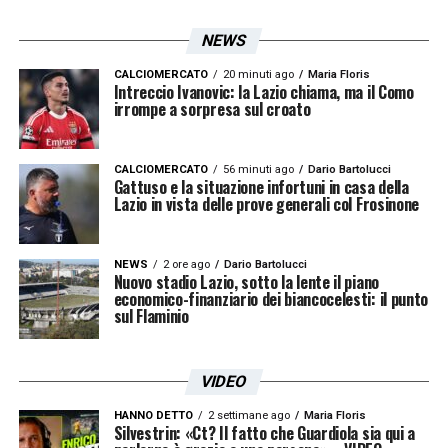
continuità e punti per risalire la classifica,
NEWS
mentre i rossoblù vogliono confermare i
progressi e allontanarsi definitivamente dalle
CALCIOMERCATO
20 minuti ago
Maria Floris
Intreccio Ivanovic: la Lazio chiama, ma il Como
irrompe a sorpresa sul croato
zone calde.
LEGGI ANCHE >>> Ultimissime
Lazio: ecco le novità in casa biancoceleste
CALCIOMERCATO
56 minuti ago
Dario Bartolucci
Gattuso e la situazione infortuni in casa della
LA PLAYLIST DELLE NOSTRE TOP NEWS
Lazio in vista delle prove generali col Frosinone
NEWS
2 ore ago
Dario Bartolucci
Nuovo stadio Lazio, sotto la lente il piano
economico-finanziario dei biancocelesti: il punto
sul Flaminio
VIDEO
HANNO DETTO
2 settimane ago
Maria Floris
Silvestrin: «Ct? Il fatto che Guardiola sia qui a