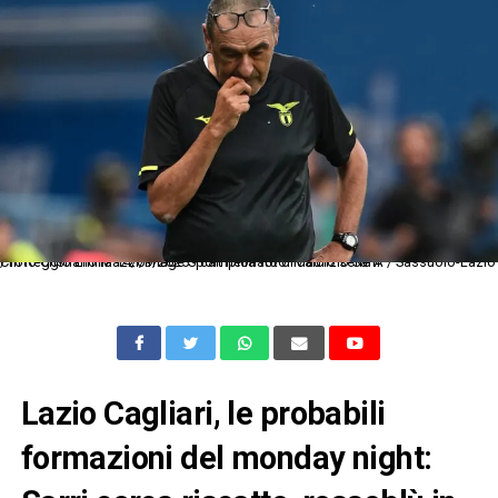
Cm Reggio Emilia 14/09/2025 - campionato di calcio serie A / Sassuolo-Lazio / foto Cristiano Mazzi/Image Sport nella foto: Maurizio Sarri
Lazio Cagliari, le probabili
formazioni del monday night: