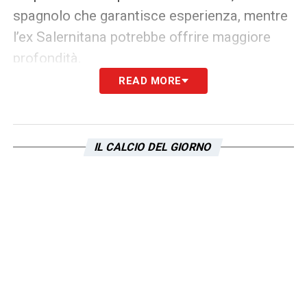
spagnolo che garantisce esperienza, mentre
l’ex Salernitana potrebbe offrire maggiore
profondità.
READ MORE
Dall’altra parte, il
Cagliari
di Fabio Pisacane
arriva all’Olimpico con entusiasmo e voglia di
stupire. I rossoblù hanno ritrovato
IL CALCIO DEL GIORNO
compattezza e risultati grazie a un gruppo
giovane ma motivato, guidato dalle intuizioni
di
Prati
e
Gaetano
, due dei protagonisti più
attesi anche contro la
Lazio
.
La sfida
Lazio Cagliari
si preannuncia così
come un banco di prova importante per
entrambe le squadre: i biancocelesti cercano