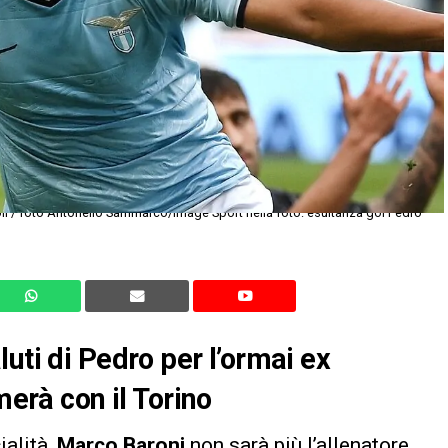
i / foto Antonello Sammarco/Image Sport nella foto: esultanza gol Pedro
uti di Pedro per l’ormai ex
merà con il Torino
ialità,
Marco Baroni
non sarà più l’allenatore