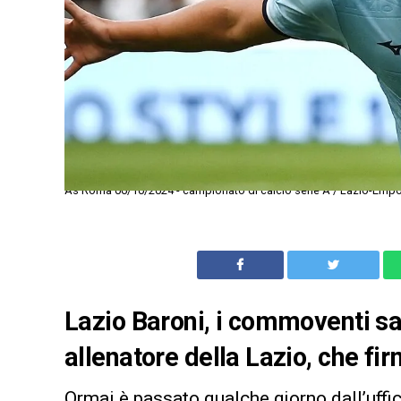
As Roma 06/10/2024 - campionato di calcio serie A / Lazio-Empol
Lazio Baroni, i commoventi sal
allenatore della Lazio, che fir
Ormai è passato qualche giorno dall’uffic