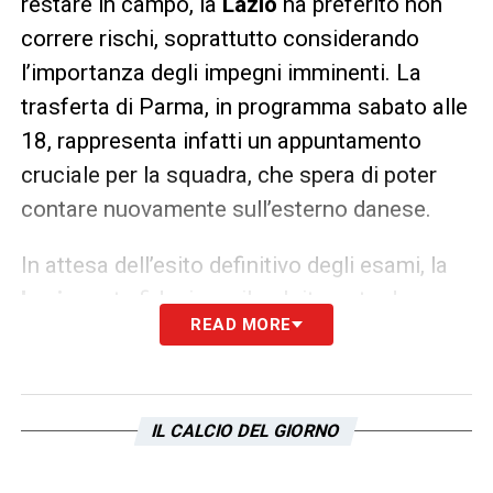
restare in campo, la
Lazio
ha preferito non
correre rischi, soprattutto considerando
l’importanza degli impegni imminenti. La
trasferta di Parma, in programma sabato alle
18, rappresenta infatti un appuntamento
cruciale per la squadra, che spera di poter
contare nuovamente sull’esterno danese.
In attesa dell’esito definitivo degli esami, la
Lazio
resta fiduciosa: il gol ritrovato da
READ MORE
Isaksen e la sensazione che si tratti di un
problema lieve alimentano l’ottimismo in
vista dei prossimi incontri.
IL CALCIO DEL GIORNO