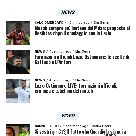
di uno dei suoi attaccanti di riferimento in
una fase cruciale della stagione, tra la lotta
NEWS
per lo Scudetto e gli impegni ravvicinati
CALCIOMERCATO
40 minuti ago
Elia Serra
Musah sempre più lontano dal Milan: proposto al
come la Supercoppa Italiana. L’allenatore
Besiktas dopo il sondaggio con la Lazio
sarebbe costretto a ridisegnare l’attacco,
mentre la dirigenza, con Igli Tare in prima
NEWS
40 minuti ago
Elia Serra
Formazioni ufficiali Lazio Ostiamare: le scelte di
linea, dovrebbe valutare con attenzione il
Gattuso e D’Antoni
mercato di gennaio.
NEWS
45 minuti ago
Elia Serra
In definitiva, l’
infortunio di Gimenez
non è
Lazio Ostiamare LIVE: formazioni ufficiali,
cronaca e tabellino del match
solo una questione medica, ma un vero e
proprio crocevia strategico. La decisione
finale dell’attaccante influenzerà il suo futuro
VIDEO
immediato e le ambizioni del Milan, rendendo
HANNO DETTO
2 settimane ago
Maria Floris
le prossime settimane decisive per entrambe
Silvestrin: «Ct? Il fatto che Guardiola sia qui a