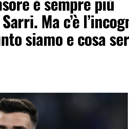
ensore è sempre più
 Sarri. Ma c’è l’incog
unto siamo e cosa se