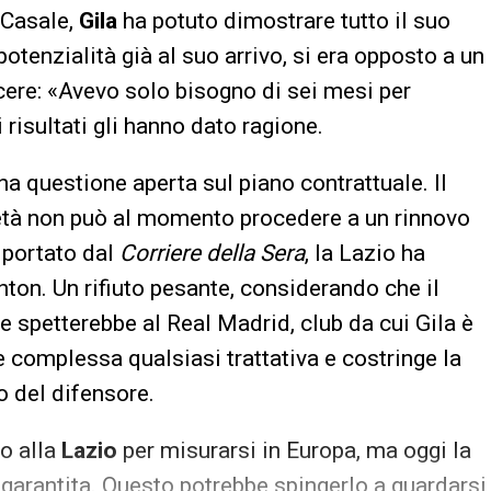
 Casale,
Gila
ha potuto dimostrare tutto il suo
 potenzialità già al suo arrivo, si era opposto a un
cere: «Avevo solo bisogno di sei mesi per
 risultati gli hanno dato ragione.
 questione aperta sul piano contrattuale. Il
età non può al momento procedere a un rinnovo
iportato dal
Corriere della Sera
, la Lazio ha
hton. Un rifiuto pesante, considerando che il
e spetterebbe al Real Madrid, club da cui Gila è
 complessa qualsiasi trattativa e costringe la
o del difensore.
to alla
Lazio
per misurarsi in Europa, ma oggi la
 garantita. Questo potrebbe spingerlo a guardarsi