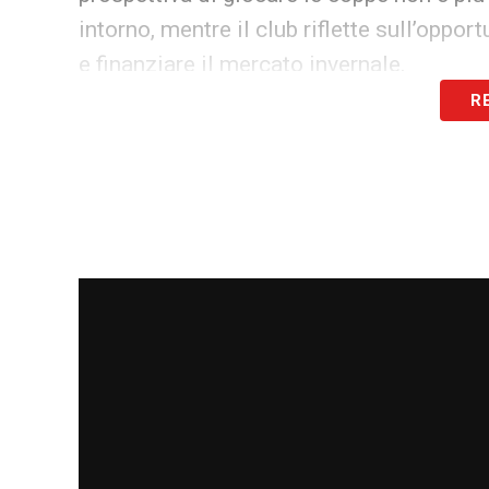
intorno, mentre il club riflette sull’opp
e finanziare il mercato invernale.
R
Intanto, Sarri continua a considerarlo in
che cerca stabilità, equilibrio e identità.
presente lo spagnolo è il pilastro su cui 
LEGGI ANCHE >>> Calciomercato Lazio LIV
biancocelesti! Le ultime da Formello
LA PLAYLIST DELLE NOSTRE TOP NEW