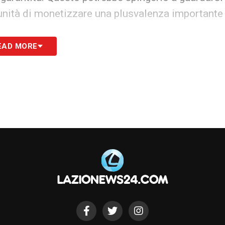
ortunità di monetizzare una plusvalenza importante
EAD MORE
toccabile.
Gila
resta il simbolo di una squadra
 Il futuro potrebbe riservargli nuove sfide, ma nel
la
Lazio
costruisce le sue speranze di rinascita.
E: tutti gli aggiornamenti sulle trattative dei
S