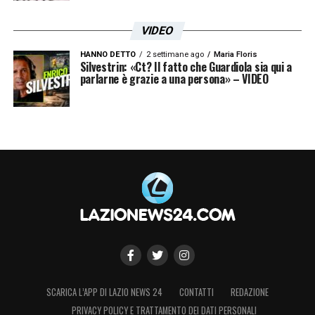
VIDEO
HANNO DETTO
2 settimane ago
Maria Floris
Silvestrin: «Ct? Il fatto che Guardiola sia qui a
parlarne è grazie a una persona» – VIDEO
SCARICA L’APP DI LAZIO NEWS 24
CONTATTI
REDAZIONE
PRIVACY POLICY E TRATTAMENTO DEI DATI PERSONALI