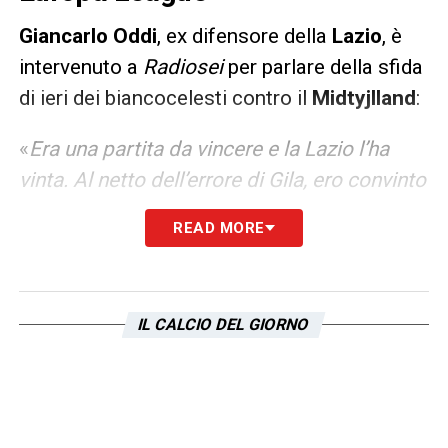
Giancarlo Oddi
, ex difensore della
Lazio
, è
intervenuto a
Radiosei
per parlare della sfida
di ieri dei biancocelesti contro il
Midtyjlland
:
«
Era una partita da vincere e la Lazio l’ha
vinta. Al netto dell’errore di Gila, ero convinto
che la Lazio l’avrebbe portata a casa. Certo,
READ MORE
quell’errore poteva buttarci un po’ giù, ma lo
stesso centrale spagnolo poi ha giocato una
discreta partita. Vittoria meritata, ho visto un
IL CALCIO DEL GIORNO
Zaccagni in grande forma, sta facendo
molto bene. Pedro ha il colpo del campione,
sono quei giocatori a cui non puoi rinunciare
perché ti decidono le partite. Felipe