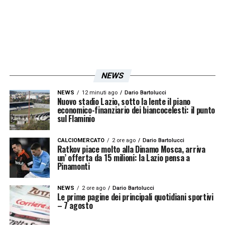
Anderson? Importantissimo, credo che
abbia molta più fiducia in se stesso e Sarri lo
stia gestendo bene anche a livello mentale.
E’ più tranquillo, ma è anche voglioso di
mettersi alla prova. Un Felipe così è
NEWS
importantissimo, a maggior ragione vista
NEWS
12 minuti ago
Dario Bartolucci
l’assenza di Immobile. Non mi aspetto un
Nuovo stadio Lazio, sotto la lente il piano
economico-finanziario dei biancocelesti: il punto
gol ogni partita, ma il suo contributo è
sul Flaminio
preziosissimo
».
CALCIOMERCATO
2 ore ago
Dario Bartolucci
Ratkov piace molto alla Dinamo Mosca, arriva
un’ offerta da 15 milioni: la Lazio pensa a
LA PLAYLIST DELLE NOSTRE TOP NEWS
Pinamonti
NEWS
2 ore ago
Dario Bartolucci
Le prime pagine dei principali quotidiani sportivi
– 7 agosto