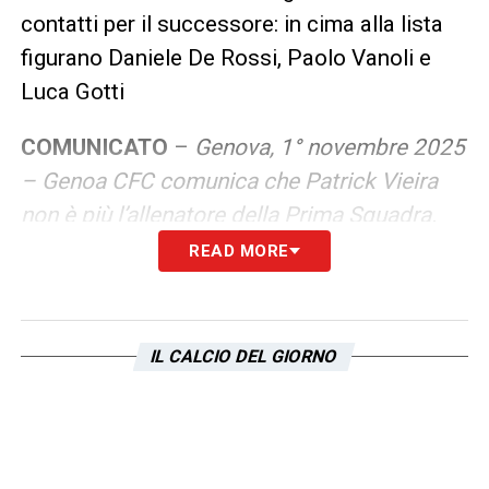
contatti per il successore: in cima alla lista
figurano Daniele De Rossi, Paolo Vanoli e
Luca Gotti
COMUNICATO
–
Genova, 1° novembre 2025
– Genoa CFC comunica che Patrick Vieira
non è più l’allenatore della Prima Squadra.
READ MORE
La società desidera ringraziare il tecnico e il
suo staff per la serietà e la professionalità
dimostrate nel corso del loro lavoro e
IL CALCIO DEL GIORNO
formula i migliori auguri per il prosieguo
della loro carriera professionale.
La guida tecnica della Prima Squadra è stata