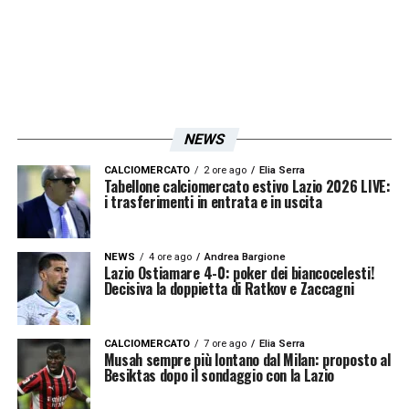
affidata ad interim a mister Roberto Murgita
coadiuvato da mister Domenico Criscito.
LEGGI ANCHE –
Ultime Notizie Serie A:
tutte le novità del giorno sul massimo
campionato italiano
NEWS
CALCIOMERCATO
2 ore ago
Elia Serra
Tabellone calciomercato estivo Lazio 2026 LIVE:
LA PLAYLIST DELLE NOSTRE TOP NEWS
i trasferimenti in entrata e in uscita
NEWS
4 ore ago
Andrea Bargione
Lazio Ostiamare 4-0: poker dei biancocelesti!
Decisiva la doppietta di Ratkov e Zaccagni
CALCIOMERCATO
7 ore ago
Elia Serra
Musah sempre più lontano dal Milan: proposto al
Besiktas dopo il sondaggio con la Lazio