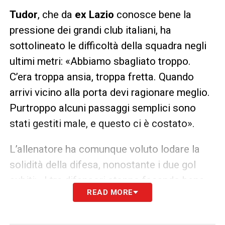
Tudor
, che da
ex Lazio
conosce bene la
pressione dei grandi club italiani, ha
sottolineato le difficoltà della squadra negli
ultimi metri: «Abbiamo sbagliato troppo.
C’era troppa ansia, troppa fretta. Quando
arrivi vicino alla porta devi ragionare meglio.
Purtroppo alcuni passaggi semplici sono
stati gestiti male, e questo ci è costato».
L’allenatore ha comunque voluto lodare la
solidità della difesa, nonostante i due gol
subiti: «I tre difensori stanno facendo bene.
READ MORE
Sono tra i migliori in campo. Quello che ci
manca, piuttosto, è l’attenzione sulle