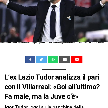
Dc Roma 30/03/2024 - campionato di calcio serie A / Lazio-Juventus / foto Domenico Cippitelli/Image Sport nella foto: Igor Tudor
L’ex Lazio Tudor analizza il pari
con il Villarreal: «Gol all’ultimo?
Fa male, ma la Juve c’è»
Igor Tudor
, oggi sulla panchina della