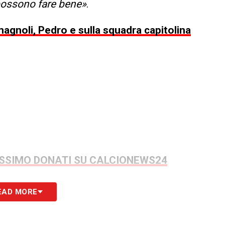
 possono fare bene»
.
magnoli, Pedro e sulla squadra capitolina
MASSIMO DONATI SU CALCIONEWS24
EAD MORE