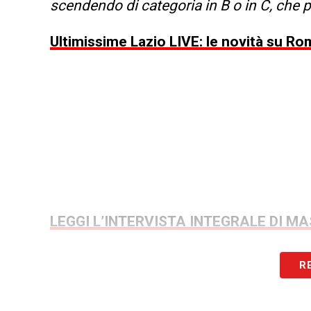
scendendo di categoria in B o in C, che
Ultimissime Lazio LIVE: le novità su Ro
LEGGI L’INTERVISTA INTEGRALE DI 
R