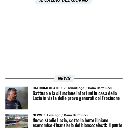
IL CALCIO DEL GIORNO
Chiellini nel pre partita: «Siamo felici di quello che sta
facendo Spalletti. Su Yildiz...» 23
QUOTE JUVE LAZIO
– La Juve ospita la
Lazio dell’ ex Maurizio Sarri: entrambe le
squadre puntano alla vittoria per provare a
dare continuità al proprio percorso.
La giocata
SEGNA GOL TEAM CASA (la
Juve fa almeno un gol) è a quota 8.00
su
NEWS
SNAI
.
CALCIOMERCATO
26 minuti ago
Dario Bartolucci
Gattuso e la situazione infortuni in casa della
La stessa giocata è quotata 1.02 su
Goldbet
Lazio in vista delle prove generali col Frosinone
e
Lottomatica
.
NEWS
1 ora ago
Dario Bartolucci
Nuovo stadio Lazio, sotto la lente il piano
LA PLAYLIST DELLE NOSTRE TOP NEWS
economico-finanziario dei biancocelesti: il punto