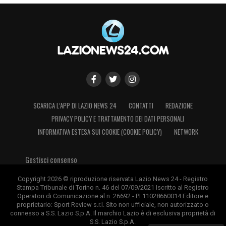
SCARICA L’APP DI LAZIO NEWS 24
CONTATTI
REDAZIONE
PRIVACY POLICY E TRATTAMENTO DEI DATI PERSONALI
INFORMATIVA ESTESA SUI COOKIE (COOKIE POLICY)
NETWORK
Gestisci consenso
Copyright 2026 © riproduzione riservata Lazio News 24 - Registro
Stampa Tribunale di Torino n. 46 del 07/09/2021 Iscritto al Registro
Operatori di Comunicazione al n. 26692 - PI 11028660014 Editore e
proprietario: Sport Review s.r.l. Sito non ufficiale, non autorizzato o
connesso a S.S. Lazio S.p.A. Il marchio Lazio è di esclusiva proprietà di
S.S. Lazio S.p.A.