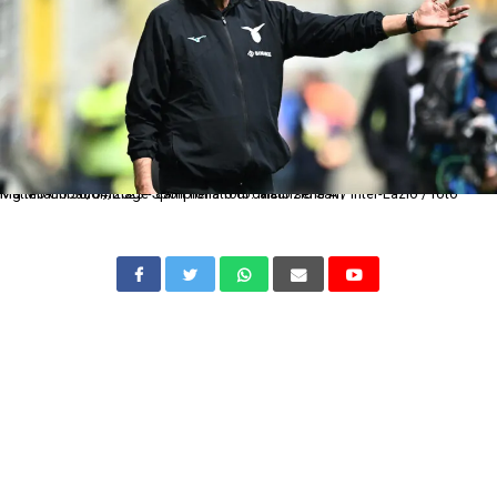
Mg Milano 30/04/2023 - campionato di calcio serie A / Inter-Lazio / foto Matteo Gribaudi/Image Sport nella foto: Maurizio Sarri