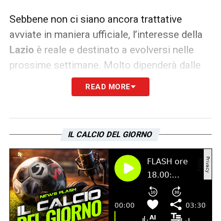
Sebbene non ci siano ancora trattative
avviate in maniera ufficiale, l’interesse della
Lazio
è reale e destinato a evolversi nelle
prossime settimane. Molto dipenderà dalle
richieste del Siviglia e dalla volontà del
READ MORE
giocatore, ma il club biancoceleste sembra
intenzionato a cogliere l’occasione se le
condizioni risultassero favorevoli. Januari
IL CALCIO DEL GIORNO
potrebbe quindi segnare l’inizio di una nuova
fase della stagione laziale, con Kike Salas al
centro dei piani di rafforzamento.
LEGGI LE ULTIMISSIME SULLA LAZIO