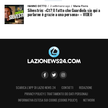
HANNO DETTO
2 settimane ago
Maria Floris
Silvestrin: «Ct? Il fatto che Guardiola sia qui a
parlarne è grazie a una persona» – VIDEO
SCARICA L’APP DI LAZIO NEWS 24
CONTATTI
REDAZIONE
PRIVACY POLICY E TRATTAMENTO DEI DATI PERSONALI
INFORMATIVA ESTESA SUI COOKIE (COOKIE POLICY)
NETWORK