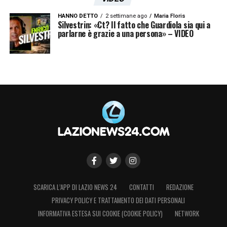
HANNO DETTO
2 settimane ago
Maria Floris
Silvestrin: «Ct? Il fatto che Guardiola sia qui a
parlarne è grazie a una persona» – VIDEO
SCARICA L’APP DI LAZIO NEWS 24
CONTATTI
REDAZIONE
PRIVACY POLICY E TRATTAMENTO DEI DATI PERSONALI
INFORMATIVA ESTESA SUI COOKIE (COOKIE POLICY)
NETWORK