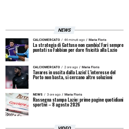
cruciale per il
calciomercato Lazio
. Sarà
l’occasione per capire se la società saprà
intervenire con intelligenza, offrendo a Sarri
NEWS
le risorse necessarie per rilanciare la
squadra e restituire entusiasmo all’ambiente
CALCIOMERCATO
44 minuti ago
Maria Floris
La strategia di Gattuso non cambia! Fari sempre
puntati su Fabbian per dare fisicità alla Lazio
biancoceleste, sempre in attesa di nuovi
colpi e di un progetto tecnico all’altezza delle
ambizioni del club.
CALCIOMERCATO
2 ore ago
Maria Floris
Tavares in uscita dalla Lazio! L’interesse del
Porto non basta, si cercano altre soluzioni
Leggi qui le ULTIMISSIME DI
LAZIONEWS24
NEWS
3 ore ago
Maria Floris
Rassegna stampa Lazio: prime pagine quotidiani
sportivi – 8 agosto 2026
LA PLAYLIST DELLE NOSTRE TOP NEWS
VIDEO