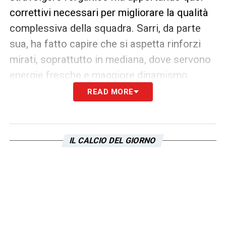
correttivi necessari per migliorare la qualità
complessiva della squadra. Sarri, da parte
sua, ha fatto capire che si aspetta rinforzi
mirati, soprattutto in mediana, dove servono
energie fresche e maggiore dinamismo.
READ MORE
Il nome di Ilic non è l’unico sul tavolo: la
Lazio
continua a monitorare anche altri
profili sia in Italia che all’estero, con
IL CALCIO DEL GIORNO
particolare attenzione ai giocatori scontenti
nei rispettivi club. L’obiettivo è garantire
nuove soluzioni tattiche senza
compromettere gli equilibri economici.
Gennaio, dunque, si preannuncia un mese