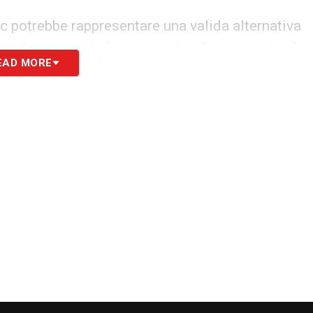
ic potrebbe rappresentare una valida alternativa
sa interessante in prospettiva. In un reparto che
EAD MORE
a parte di stagione, l’arrivo di un giovane
 con il calcio italiano potrebbe dare nuova linfa
ennaio sarà determinante per correggere alcune
 Simic si inserisce in una strategia più ampia
serire elementi giovani e funzionali, senza dover
se. Al momento non ci sono trattative avviate, ma
ta del direttore sportivo Angelo Fabiani.