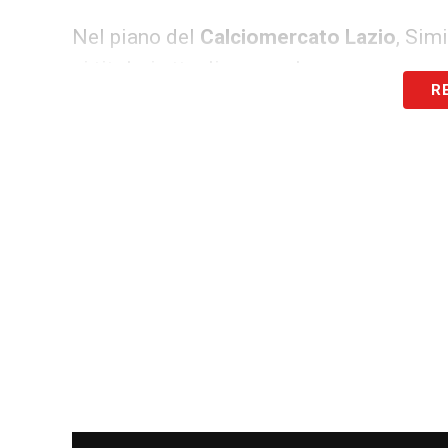
Nel piano del
Calciomercato Lazio
, Sim
ai titolari attuali, ma anche una scommes
R
ha mostrato più di una fragilità nella prim
promettente e già abituato a confrontarsi
e soluzioni aggiuntive a Sarri.
Strategia della Lazio sul mercato
La Lazio è consapevole che il mese di g
lacune emerse nella rosa. L’interesse per
del
Calciomercato Lazio
, che punta a in
ricorrere a operazioni onerose o rischio
il nome resta cerchiato in rosso nella lis