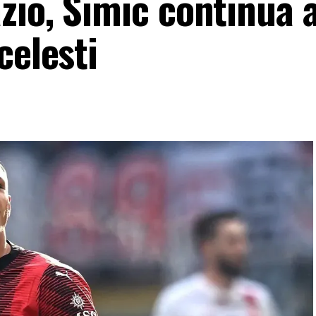
zio, Simic continua 
celesti