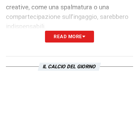
creative, come una spalmatura o una
compartecipazione sull’ingaggio, sarebbero
indispensabili.
READ MORE
Al momento si tratta di una pista complessa,
ma non da escludere a priori. Con Sarri che
continua a chiedere rinforzi di qualità e profili
IL CALCIO DEL GIORNO
già pronti, il nome di
Loftus-Cheek
resta
sullo sfondo come suggestione concreta per
una
Lazio
che, a gennaio, potrebbe valutare
opportunità importanti solo a condizioni
molto precise.
LEGGI ANCHE –
Ultimissime Calciomercato
Lazio | Trattative | Ultim’ora