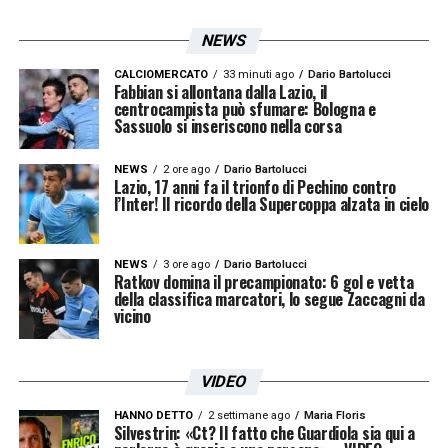
NEWS
LA PLAYLIST DELLE NOSTRE TOP NEWS
CALCIOMERCATO
33 minuti ago
Dario Bartolucci
Fabbian si allontana dalla Lazio, il
centrocampista può sfumare: Bologna e
Sassuolo si inseriscono nella corsa
NEWS
2 ore ago
Dario Bartolucci
Lazio, 17 anni fa il trionfo di Pechino contro
l’Inter! Il ricordo della Supercoppa alzata in cielo
NEWS
3 ore ago
Dario Bartolucci
Ratkov domina il precampionato: 6 gol e vetta
della classifica marcatori, lo segue Zaccagni da
vicino
VIDEO
HANNO DETTO
2 settimane ago
Maria Floris
Silvestrin: «Ct? Il fatto che Guardiola sia qui a