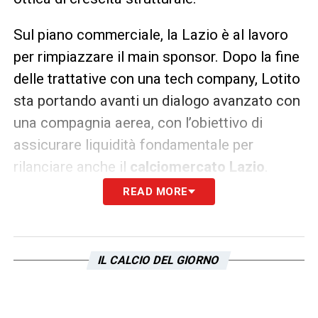
Sul piano commerciale, la Lazio è al lavoro
per rimpiazzare il main sponsor. Dopo la fine
delle trattative con una tech company, Lotito
sta portando avanti un dialogo avanzato con
una compagnia aerea, con l’obiettivo di
assicurare liquidità fondamentale per
rilanciare anche il
calciomercato Lazio
.
READ MORE
Il nodo più urgente, tuttavia, riguarda proprio
la possibilità di operare sul mercato.
Attualmente la società è frenata dal
IL CALCIO DEL GIORNO
parametro del “costo del lavoro allargato”,
ma Lotito sta studiando soluzioni per
aggirare questo limite, sfruttando crediti