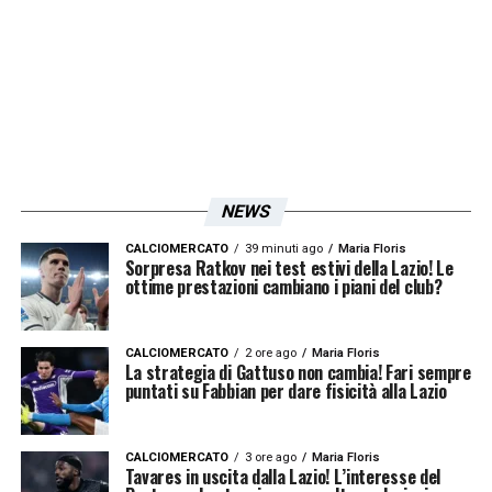
fiscali pregressi. Lo sblocco è cruciale per
intervenire già a gennaio, quando si aprirà la
sessione invernale del
calciomercato Lazio
,
e per prepararsi con maggiore flessibilità alla
finestra estiva.
NEWS
Insomma, se oggi i numeri sono in rosso, il
piano del club è chiaro: riportare stabilità
CALCIOMERCATO
39 minuti ago
Maria Floris
Sorpresa Ratkov nei test estivi della Lazio! Le
finanziaria e rilanciare il progetto tecnico
ottime prestazioni cambiano i piani del club?
attraverso una gestione sostenibile del
calciomercato Lazio
, tra cessioni mirate e
CALCIOMERCATO
2 ore ago
Maria Floris
La strategia di Gattuso non cambia! Fari sempre
investimenti intelligenti. La strada è
puntati su Fabbian per dare fisicità alla Lazio
tracciata, ora serve il tempo – e i risultati –
per percorrerla.
CALCIOMERCATO
3 ore ago
Maria Floris
Tavares in uscita dalla Lazio! L’interesse del