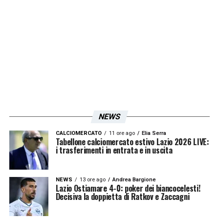
competitivo. Il ritorno alla Lazio sarebbe una
scelta di cuore
, dettata più
dall’attaccamento alla maglia che da
motivazioni economiche.
La dirigenza biancoceleste, per ora, osserva
con attenzione. I margini per trattare non
mancano, ma sarà fondamentale valutare la
NEWS
fattibilità economica dell’operazione,
soprattutto se dovesse profilarsi una
CALCIOMERCATO
11 ore ago
Elia Serra
Tabellone calciomercato estivo Lazio 2026 LIVE:
i trasferimenti in entrata e in uscita
concorrenza agguerrita.
Il
calciomercato Lazio
è appena cominciato,
NEWS
13 ore ago
Andrea Bargione
Lazio Ostiamare 4-0: poker dei biancocelesti!
ma l’ipotesi Milinkovic-Savic è già la notizia
Decisiva la doppietta di Ratkov e Zaccagni
che accende la passione dei tifosi. E chissà