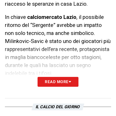
riacceso le speranze in casa Lazio.
In chiave
calciomercato Lazio
, il possibile
ritorno del “Sergente” avrebbe un impatto
non solo tecnico, ma anche simbolico.
Milinkovic-Savic è stato uno dei giocatori più
rappresentativi dell’era recente, protagonista
in maglia biancoceleste per otto stagioni,
durante le quali ha lasciato un segno
indelebile tra i tifosi.
READ MORE
Nonostante l’esperienza in Arabia, le
condizioni fisiche del giocatore sono ancora
ottimali e le sue prestazioni restano
IL CALCIO DEL GIORNO
convincenti, anche in un campionato meno