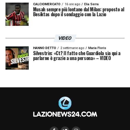
che, dopo un anno lontano da Roma, il
CALCIOMERCATO
16 ore ago
Elia Serra
Musah sempre più lontano dal Milan: proposto al
Sergente non decida davvero di tornare a
Besiktas dopo il sondaggio con la Lazio
casa.
LA PLAYLIST DELLE NOSTRE TOP NEWS
VIDEO
HANNO DETTO
2 settimane ago
Maria Floris
Silvestrin: «Ct? Il fatto che Guardiola sia qui a
parlarne è grazie a una persona» – VIDEO