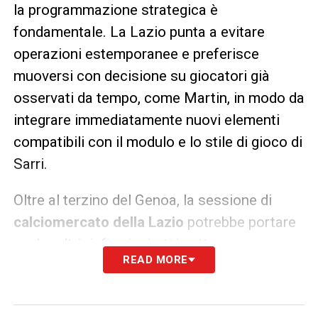
la programmazione strategica è
fondamentale. La Lazio punta a evitare
operazioni estemporanee e preferisce
muoversi con decisione su giocatori già
osservati da tempo, come Martin, in modo da
integrare immediatamente nuovi elementi
compatibili con il modulo e lo stile di gioco di
Sarri.
Oltre al terzino del Genoa, la sessione di
calciomercato della Lazio
potrebbe portare
anche altri rinforzi mirati in attacco o a
READ MORE
centrocampo, in base agli sviluppi delle
trattative e alle necessità emerse durante il
girone d’andata. La priorità resta quella di