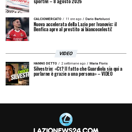
sportivi – 8 agosto 2026
la rosa di Sarri.
LEGGI ANCHE >>>
Calciomercato Lazio LIVE: tutti gli
CALCIOMERCATO
11 ore ago
Dario Bartolucci
Nuova accelerata della Lazio per Ivanovic: il
aggiornamenti sulle trattative dei
Benfica apre al prestito ai biancocelesti!
biancocelesti! Le ultime da Formello
VIDEO
HANNO DETTO
2 settimane ago
Maria Floris
Silvestrin: «Ct? Il fatto che Guardiola sia qui a
parlarne è grazie a una persona» – VIDEO
QUOTE PISA LAZIO
– I biancocelesti di Sarri
vanno a far visita al Pisa di Gilardino, alla
ricerca di continuità dopo la vittoria contro la
Juve.
La quota OVER 0.5 (almeno un gol nel
match) è data a 8.00 su SNAI
grazie alla