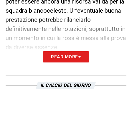
poter essere ancora una risorsa valida per la
squadra biancoceleste. Un’eventuale buona
prestazione potrebbe rilanciarlo
definitivamente nelle rotazioni, soprattutto in
un momento in cui la rosa è messa alla prova
da diverse assenze.
READ MORE
Tavares sa bene che questa potrebbe essere
la sua occasione per tornare protagonista
con la maglia della
Lazio
. E farlo proprio
IL CALCIO DEL GIORNO
contro il suo ex mister renderebbe tutto
ancora più speciale.
LA PLAYLIST DELLE NOSTRE TOP NEWS