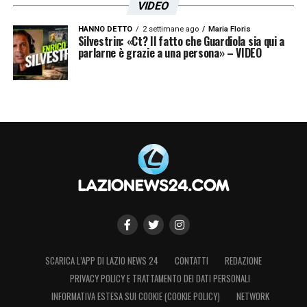
VIDEO
HANNO DETTO
2 settimane ago
Maria Floris
Silvestrin: «Ct? Il fatto che Guardiola sia qui a
parlarne è grazie a una persona» – VIDEO
SCARICA L’APP DI LAZIO NEWS 24
CONTATTI
REDAZIONE
PRIVACY POLICY E TRATTAMENTO DEI DATI PERSONALI
INFORMATIVA ESTESA SUI COOKIE (COOKIE POLICY)
NETWORK