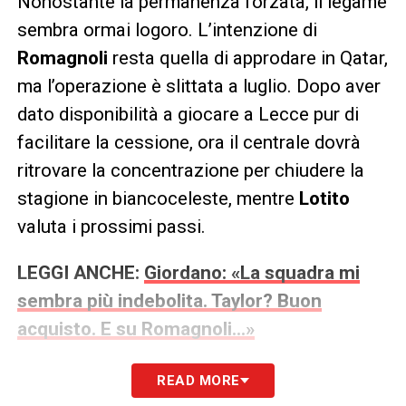
Nonostante la permanenza forzata, il legame
sembra ormai logoro. L’intenzione di
Romagnoli
resta quella di approdare in Qatar,
ma l’operazione è slittata a luglio. Dopo aver
dato disponibilità a giocare a Lecce pur di
facilitare la cessione, ora il centrale dovrà
ritrovare la concentrazione per chiudere la
stagione in biancoceleste, mentre
Lotito
valuta i prossimi passi.
LEGGI ANCHE:
Giordano: «La squadra mi
sembra più indebolita. Taylor? Buon
acquisto. E su Romagnoli…»
READ MORE
LA PLAYLIST DELLE NOSTRE TOP NEWS