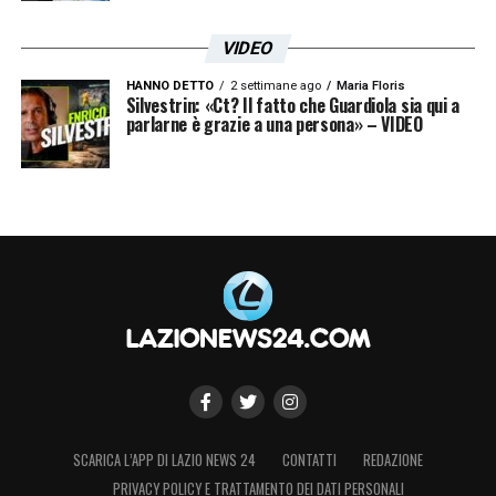
VIDEO
HANNO DETTO
2 settimane ago
Maria Floris
Silvestrin: «Ct? Il fatto che Guardiola sia qui a
parlarne è grazie a una persona» – VIDEO
SCARICA L’APP DI LAZIO NEWS 24
CONTATTI
REDAZIONE
PRIVACY POLICY E TRATTAMENTO DEI DATI PERSONALI