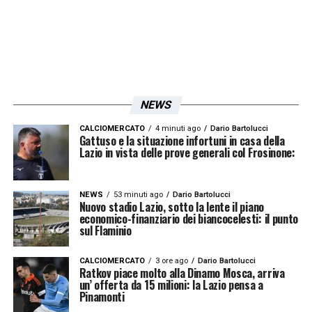
Le prime pagine sportive
Le prime pagine sportive
nazionali - 21 settembre 2025
nazionali - 21 settembre 2025
25
26
NEWS
CALCIOMERCATO
4 minuti ago
Dario Bartolucci
Gattuso e la situazione infortuni in casa della
Lazio in vista delle prove generali col Frosinone:
NEWS
53 minuti ago
Dario Bartolucci
Nuovo stadio Lazio, sotto la lente il piano
economico-finanziario dei biancocelesti: il punto
sul Flaminio
CALCIOMERCATO
3 ore ago
Dario Bartolucci
Ratkov piace molto alla Dinamo Mosca, arriva
un’ offerta da 15 milioni: la Lazio pensa a
Pinamonti
Le prime pagine sportive nazionali - 21 settembre 2025 27