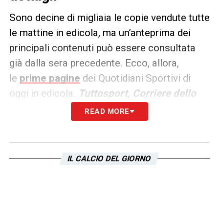
Sono decine di migliaia le copie vendute tutte
le mattine in edicola, ma un’anteprima dei
principali contenuti può essere consultata
già dalla sera precedente. Ecco, allora,
le
prime pagine
dei Quotidiani Sportivi di
oggi in edicola.
Tuttosport, Corriere dello
Sport e La Gazzetta dello
READ MORE
Sport
rappresentano i principali quotidiani
sportivi in
Italia
.
IL CALCIO DEL GIORNO