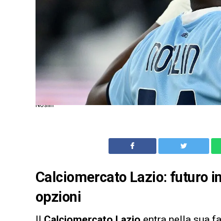
Noslin
Calciomercato Lazio: futuro in
opzioni
Il
Calciomercato
Lazio
entra nella sua f