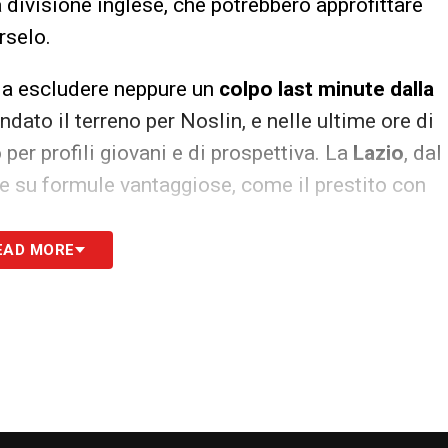
 divisione inglese, che potrebbero approfittare
rselo.
 da escludere neppure un
colpo last minute dalla
ndato il terreno per Noslin, e nelle ultime ore di
per profili giovani e di prospettiva. La
Lazio
, dal
he su formule vantaggiose, come il prestito con
EAD MORE
omercato Lazio
si avvia alla chiusura e ogni
ltime pedine. In questo scenario, il futuro di
ancora aperte. La sua partenza potrebbe anche
ora, qualora si liberassero spazio e budget.
ossier più caldi nelle ultime ore di trattative.