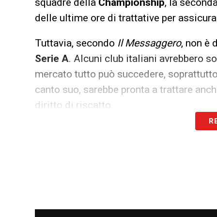
squadre della
Championship
, la seconda
delle ultime ore di trattative per assicura
Tuttavia, secondo
Il Messaggero
, non è
Serie A
. Alcuni club italiani avrebbero so
mercato tutto può succedere, soprattutto 
canto suo, sarebbe pronta a trattare anc
diritto di riscatto.
R
Il nodo principale resta il tempo: il
Calci
giorno diventa decisivo per sistemare le u
Noslin rappresenta una delle questioni 
sbloccare eventuali ingressi dell’ultima 
Il destino di Noslin sarà dunque uno dei d