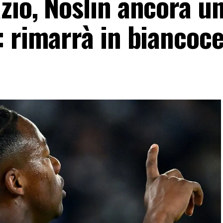
zio, Noslin ancora u
: rimarrà in biancoce