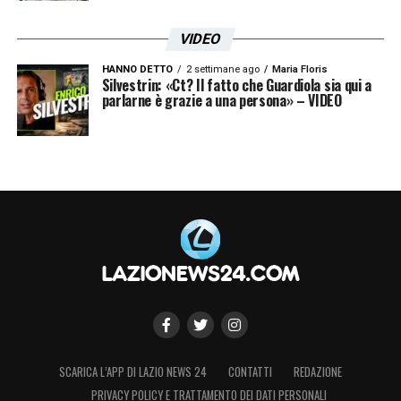
LA PLAYLIST DELLE NOSTRE TOP NEWS
VIDEO
HANNO DETTO
2 settimane ago
Maria Floris
Silvestrin: «Ct? Il fatto che Guardiola sia qui a
parlarne è grazie a una persona» – VIDEO
SCARICA L’APP DI LAZIO NEWS 24
CONTATTI
REDAZIONE
PRIVACY POLICY E TRATTAMENTO DEI DATI PERSONALI