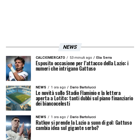
aggiunge anche un altro problema: quello del
Mondiale di Russia del 2018,
l’attaccante
infatti ancora una volta non è stato
convocato dal ct Fernando Santos per le
partite amichevoli contro Egitto e Olanda.
NEWS
L’ultima volta che Nani ha indossato la
maglia della nazionale risale al 2017 durante
CALCIOMERCATO
53 minuti ago
Elia Serra
Esposito occasione per l’attacco della Lazio: i
numeri che intrigano Gattuso
la Conderations Cup. Questa del mondiale
potrebbe quindi essere un’altra delusione, in
una stagione prettamente negativa oppure
NEWS
1 ora ago
Dario Bartolucci
Le novità sullo Stadio Flaminio e la lettera
potrebbe spingere l’attaccante a fare il
aperta a Lotito: tanti dubbi sul piano finanziario
dei biancocelesti
massimo per la Lazio così da poter
riconquistare la fiducia del ct portoghese e di
NEWS
1 ora ago
Dario Bartolucci
Ratkov si prende la Lazio a suon di gol: Gattuso
Simone Inzaghi.
cambia idea sul gigante serbo?