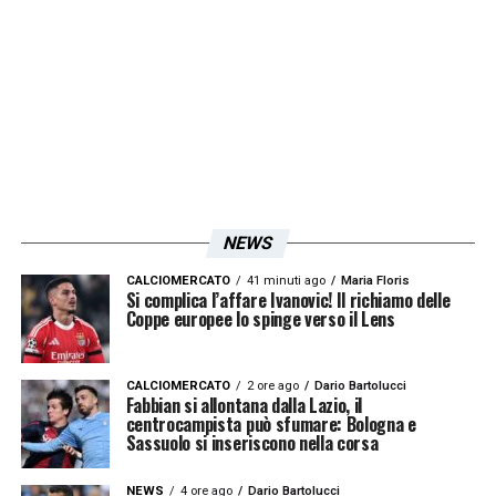
A segnare profondamente gli ultimi anni fu
anche la scomparsa della moglie Diana De
Feo, giornalista e senatrice di Forza Italia,
con cui era sposato dal 1963. La sua morte
nel 2021 fu un colpo durissimo. Fede aveva
raccontato di sentirla quotidianamente,
NEWS
anche a distanza, e aveva definito la sua
perdita come «il dolore più grande» della sua
CALCIOMERCATO
41 minuti ago
Maria Floris
Si complica l’affare Ivanovic! Il richiamo delle
vita.
Coppe europee lo spinge verso il Lens
Con la
morte di Emilio Fede
, l’Italia perde
CALCIOMERCATO
2 ore ago
Dario Bartolucci
Fabbian si allontana dalla Lazio, il
una figura controversa, ma centrale, nel
centrocampista può sfumare: Bologna e
Sassuolo si inseriscono nella corsa
racconto mediatico degli ultimi decenni.
NEWS
4 ore ago
Dario Bartolucci