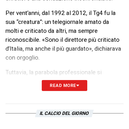
Per vent’anni, dal 1992 al 2012, il Tg4 fu la
sua “creatura”: un telegiornale amato da
molti e criticato da altri, ma sempre
riconoscibile. «Sono il direttore più criticato
d’Italia, ma anche il più guardato», dichiarava
con orgoglio.
Tuttavia, la parabola professionale si
interruppe bruscamente nel 2012, quando
READ MORE
Fede fu coinvolto nell’inchiesta Ruby. Dopo
l’uscita da Mediaset, visse lontano dai
riflettori, ma non rinnegò mai il suo passato:
IL CALCIO DEL GIORNO
«Sono caduto, ma non ho mai smesso di
essere Emilio Fede».