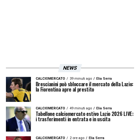
opzione di rinnovo e ingaggio da circa 2
milioni di euro netti a stagione. La seconda
riguarda lo sblocco del mercato, con Lotito
impegnato a chiudere un accordo con un
nuovo main sponsor entro il 30 settembre,
così da migliorare i conti e garantire la
sostenibilità dell’operazione.
NEWS
Se le condizioni economiche e contrattuali
CALCIOMERCATO
39 minuti ago
Elia Serra
Brescianini può sbloccare il mercato della Lazio:
dovessero trovare un punto d’incontro, il
la Fiorentina apre al prestito
ritorno di Lorenzo Insigne in Serie A – e la
sua reunion con Sarri – potrebbe diventare
CALCIOMERCATO
49 minuti ago
Elia Serra
Tabellone calciomercato estivo Lazio 2026 LIVE:
realtà già nelle prossime settimane. Un colpo
i trasferimenti in entrata e in uscita
che infiammerebbe il calciomercato e
darebbe nuova linfa alle ambizioni della
CALCIOMERCATO
2 ore ago
Elia Serra