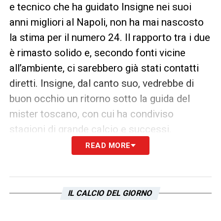
e tecnico che ha guidato Insigne nei suoi
anni migliori al Napoli, non ha mai nascosto
la stima per il numero 24. Il rapporto tra i due
è rimasto solido e, secondo fonti vicine
all’ambiente, ci sarebbero già stati contatti
diretti. Insigne, dal canto suo, vedrebbe di
buon occhio un ritorno sotto la guida del
mister toscano, con cui ha condiviso
stagioni di grande calcio e successi.
READ MORE
I prossimi passi della trattativa
La strategia della Lazio si sviluppa in due
fasi. La prima prevede la presentazione di
IL CALCIO DEL GIORNO
un’offerta ufficiale: contratto annuale con