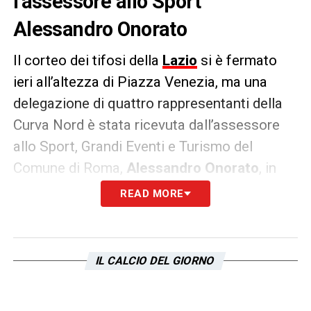
l’assessore allo Sport
Alessandro Onorato
Il corteo dei tifosi della
Lazio
si è fermato
ieri all’altezza di Piazza Venezia, ma una
delegazione di quattro rappresentanti della
Curva Nord è stata ricevuta dall’assessore
allo Sport, Grandi Eventi e Turismo del
Comune di Roma,
Alessandro Onorato
, in
Campidoglio. L’incontro, durato circa 40
READ MORE
minuti, si è concentrato quasi
esclusivamente sul tema dello
Stadio
Flaminio
. Come riportato da
Il Messaggero
, i
IL CALCIO DEL GIORNO
rappresentanti della Curva hanno chiesto
chiarezza «per capire se c’è l’interesse