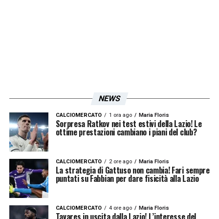
autentico di farci tornare a casa».
La situazione del Flaminio è un punto
dolente per la tifoseria, che vede nel ritorno
in uno stadio di proprietà un passo
fondamentale per la crescita del club. La
delegazione ha ricevuto alcune informazioni
NEWS
cruciali: la Lazio, a dicembre scorso, ha
CALCIOMERCATO
1 ora ago
Maria Floris
effettivamente presentato la richiesta di
Sorpresa Ratkov nei test estivi della Lazio! Le
ottime prestazioni cambiano i piani del club?
assegnazione dello stadio e un progetto di
riqualificazione, definita una “nota positiva”.
CALCIOMERCATO
2 ore ago
Maria Floris
Tuttavia, la “nota stonata” riguarda i tempi.
La strategia di Gattuso non cambia! Fari sempre
puntati su Fabbian per dare fisicità alla Lazio
L’iter, a detta del Comune, è lungo e
si è
bloccato perché il presidente Lotito non ha
CALCIOMERCATO
4 ore ago
Maria Floris
risposto a richieste di chiarimento
. Ieri
Tavares in uscita dalla Lazio! L’interesse del