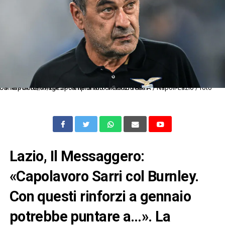
Db Napoli 02/09/2023 - campionato di calcio serie A / Napoli-Lazio / foto Daniele Buffa/Image Sport nella foto: Maurizio Sarri
Lazio, Il Messaggero:
«Capolavoro Sarri col Burnley.
Con questi rinforzi a gennaio
potrebbe puntare a…». La