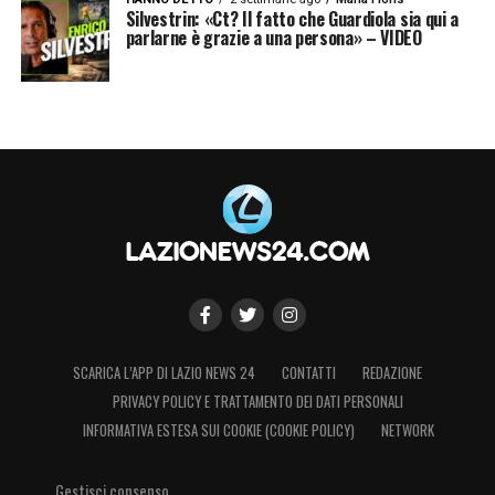
Silvestrin: «Ct? Il fatto che Guardiola sia qui a
parlarne è grazie a una persona» – VIDEO
SCARICA L’APP DI LAZIO NEWS 24
CONTATTI
REDAZIONE
PRIVACY POLICY E TRATTAMENTO DEI DATI PERSONALI
INFORMATIVA ESTESA SUI COOKIE (COOKIE POLICY)
NETWORK
Gestisci consenso