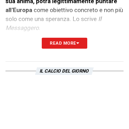
sua anima, potrà legittimamente puntare
all’Europa
come obiettivo concreto e non più
solo come una speranza. Lo scrive
Il
Messaggero
.
READ MORE
LA PLAYLIST DELLE NOSTRE TOP NEWS
IL CALCIO DEL GIORNO