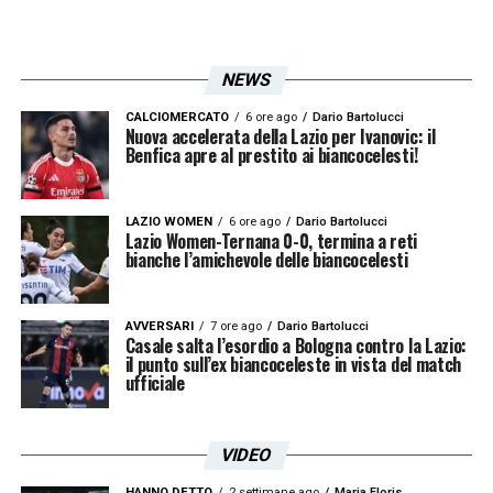
NEWS
CALCIOMERCATO
6 ore ago
Dario Bartolucci
Nuova accelerata della Lazio per Ivanovic: il
Benfica apre al prestito ai biancocelesti!
LAZIO WOMEN
6 ore ago
Dario Bartolucci
Lazio Women-Ternana 0-0, termina a reti
bianche l’amichevole delle biancocelesti
AVVERSARI
7 ore ago
Dario Bartolucci
Casale salta l’esordio a Bologna contro la Lazio:
il punto sull’ex biancoceleste in vista del match
ufficiale
VIDEO
HANNO DETTO
2 settimane ago
Maria Floris