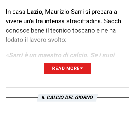
In casa
Lazio
, Maurizio Sarri si prepara a
vivere un’altra intensa stracittadina. Sacchi
conosce bene il tecnico toscano e ne ha
lodato il lavoro svolto:
«Sarri è un maestro di calcio. Se i suoi
calciatori avranno voglia di seguirlo fino in
READ MORE
fondo, la Lazio potrà uscire da questo
momento difficile e tornare a esprimere il
suo gioco. Sarri ha una visione chiara, e
IL CALCIO DEL GIORNO
quando viene compresa, può trasformare
le squadre».
Riguardo alla Roma, l’ex allenatore ha poi