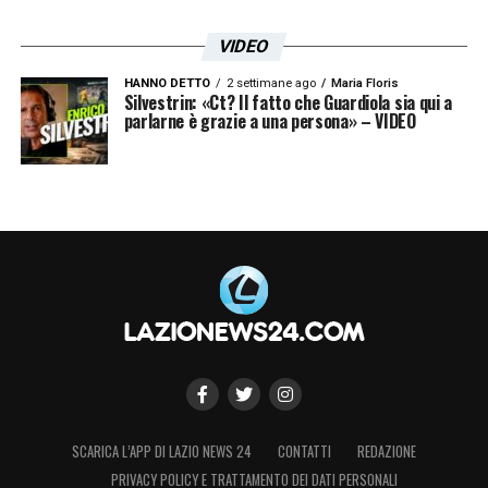
VIDEO
LA PLAYLIST DELLE NOSTRE TOP NEWS
HANNO DETTO
2 settimane ago
Maria Floris
Silvestrin: «Ct? Il fatto che Guardiola sia qui a
parlarne è grazie a una persona» – VIDEO
SCARICA L’APP DI LAZIO NEWS 24
CONTATTI
REDAZIONE
PRIVACY POLICY E TRATTAMENTO DEI DATI PERSONALI