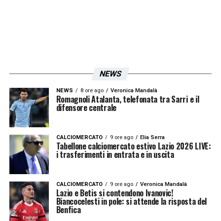
sottolineato che ogni derby è anche una
prova di maturità mentale: «La Lazio ha il
vantaggio dell’esperienza, perché Sarri
conosce bene questo ambiente. Per
Gasperini, invece, sarà il primo derby romano:
NEWS
una sfida delicata, in un contesto che può
mettere alla prova anche i più esperti».
NEWS
8 ore ago
Veronica Mandalà
Romagnoli Atalanta, telefonata tra Sarri e il
difensore centrale
Sacchi ha concluso ricordando quanto il
derby possa segnare il destino di un’intera
CALCIOMERCATO
9 ore ago
Elia Serra
Tabellone calciomercato estivo Lazio 2026 LIVE:
stagione:
i trasferimenti in entrata e in uscita
«Queste partite si raccontano ai nipoti. Per
CALCIOMERCATO
9 ore ago
Veronica Mandalà
la Lazio può essere una grande occasione di
Lazio e Betis si contendono Ivanovic!
Biancocelesti in pole: si attende la risposta del
rilancio e orgoglio, soprattutto davanti ai
Benfica
propri tifosi».