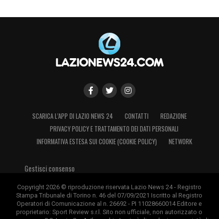
SCARICA L’APP DI LAZIO NEWS 24
CONTATTI
REDAZIONE
PRIVACY POLICY E TRATTAMENTO DEI DATI PERSONALI
INFORMATIVA ESTESA SUI COOKIE (COOKIE POLICY)
NETWORK
Gestisci consenso
Copyright 2026 © riproduzione riservata Lazio News 24 - Registro
Stampa Tribunale di Torino n. 46 del 07/09/2021 Iscritto al Registro
Operatori di Comunicazione al n. 26692 - PI 11028660014 Editore e
proprietario: Sport Review s.r.l. Sito non ufficiale, non autorizzato o