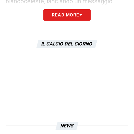
biancoceleste, lanciando un messaggio
chiaro: “Dovete dare tutto in questo derby.”
READ MORE
Un invito che risuona anche per Romagnoli,
chiamato a guidare la Lazio con autorità e
sangue freddo. Dall’altra parte, Mourinho (o il
IL CALCIO DEL GIORNO
suo successore) si affiderà al carattere di
Mancini per tenere alta l’intensità romanista.
In conclusione, il derby
Lazio-Roma
sarà
anche il racconto di una sfida tra due
difensori che più di tutti incarnano lo spirito
della stracittadina. Un duello che, al di là delle
parole, si giocherà sul campo, tra tackle,
sguardi e leadership silenziosa.
NEWS