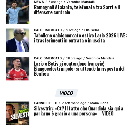
LA PLAYLIST DELLE NOSTRE TOP NEWS
NEWS
8 ore ago
Veronica Mandalà
Romagnoli Atalanta, telefonata tra Sarri e il
difensore centrale
CALCIOMERCATO
9 ore ago
Elia Serra
Tabellone calciomercato estivo Lazio 2026 LIVE:
i trasferimenti in entrata e in uscita
CALCIOMERCATO
10 ore ago
Veronica Mandalà
Lazio e Betis si contendono Ivanovic!
Biancocelesti in pole: si attende la risposta del
Benfica
VIDEO
HANNO DETTO
2 settimane ago
Maria Floris
Silvestrin: «Ct? Il fatto che Guardiola sia qui a
parlarne è grazie a una persona» – VIDEO