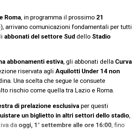
o e Roma
, in programma il prossimo
21
e), arrivano comunicazioni fondamentali per tutti
li
abbonati del settore Sud
dello
Stadio
a abbonamenti estiva
, gli abbonati della
Curva
ezione riservata agli
Aquilotti Under 14
non
adina. Una scelta che segue le consuete
alto rischio come quella tra Lazio e Roma.
estra di prelazione esclusiva
per questi
uistare un biglietto in altri settori dello stadio
,
tiva da
oggi, 1° settembre alle ore 16:00
, fino