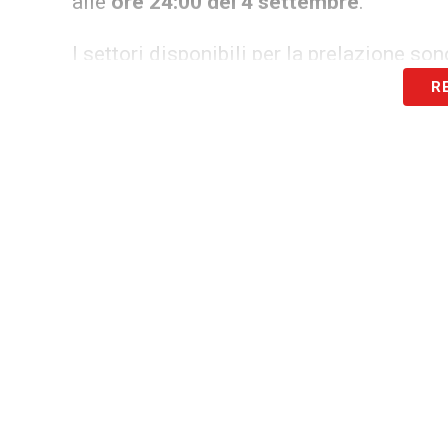
alle
ore 24:00 del 4 settembre
.
I settori disponibili per la prelazione son
R
Tribuna Tevere
(Parterre, Centrale e Top)
Tribuna Monte Mario
(Top e Laterale Nord)
I
tagliandi
possono essere acquistati attr
presso i
punti vendita autorizzati
.
Prezzi promozionali per gli abbona
Ecco la tabella dei prezzi riservata agli 
Tribuna Monte Mario Top
: 46 € (Under 16: 35
Monte Mario Laterale
: 38 € (U16: 30 €)
Tevere Top
: 40 € (U16: 30 €)