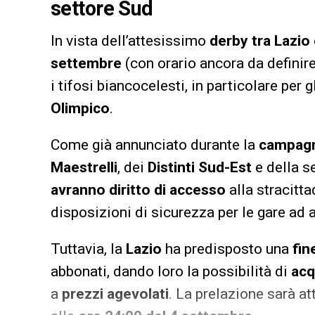
settore Sud
In vista dell’attesissimo
derby tra Lazi
settembre
(con orario ancora da definir
i tifosi biancocelesti, in particolare per g
Olimpico
.
Come già annunciato durante la
campagn
Maestrelli
, dei
Distinti Sud-Est
e della s
avranno diritto di accesso
alla stracitt
disposizioni di sicurezza per le gare ad 
Tuttavia, la
Lazio
ha predisposto una
fin
abbonati, dando loro la possibilità di
acq
a
prezzi agevolati
. La prelazione sarà at