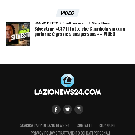
VIDEO
HANNO DETTO
2 settimane ago
Maria Floris
Silvestrin: «Ct? Il fatto che Guardiola sia qui a
parlarne è grazie a una persona» – VIDEO
SCARICA L’APP DI LAZIO NEWS 24
CONTATTI
REDAZIONE
PRIVACY POLICY E TRATTAMENTO DEI DATI PERSONALI