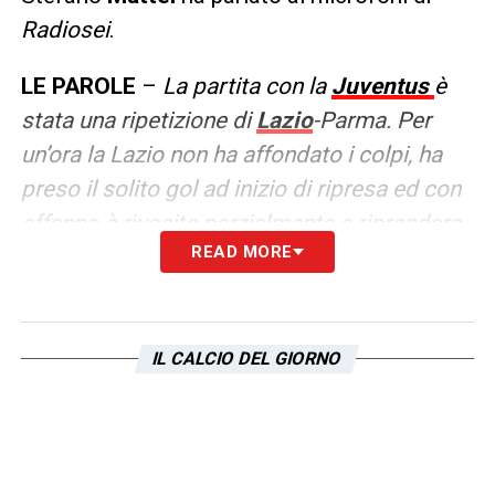
Radiosei
.
LE PAROLE
–
La partita con la
Juventus
è
stata una ripetizione di
Lazio
-Parma. Per
un’ora la Lazio non ha affondato i colpi, ha
preso il solito gol ad inizio di ripresa ed con
affanno è riuscita parzialmente a riprendere
READ MORE
il risultato dovendosi accontentare del
pareggio
.
In base ai risultati di ieri, il famoso
rigore non concesso all’Inter contro la Roma,
risulterà decisivo sia per lo scudetto che per
IL CALCIO DEL GIORNO
la Champions. Oggi la squadra di Ranieri non
avrebbe avuto la grande opportunità a
Bergamo di prendersi il quarto posto
.