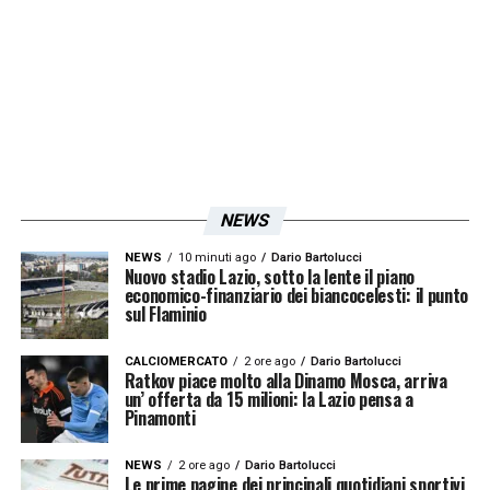
e quest’oggi si è allenato a parte. Seguiranno
aggiornamenti in vista della sfida di
domenica sera.
LA PLAYLIST DELLE NOSTRE TOP NEWS
NEWS
NEWS
10 minuti ago
Dario Bartolucci
Nuovo stadio Lazio, sotto la lente il piano
economico-finanziario dei biancocelesti: il punto
sul Flaminio
CALCIOMERCATO
2 ore ago
Dario Bartolucci
Ratkov piace molto alla Dinamo Mosca, arriva
un’ offerta da 15 milioni: la Lazio pensa a
Pinamonti
NEWS
2 ore ago
Dario Bartolucci
Le prime pagine dei principali quotidiani sportivi