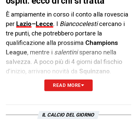
ospiti: ecco di chi si tratta
È ampiamente in corso il conto alla rovescia
per
Lazio
–
Lecce
. I
Biancocelesti
cercano i
tre punti, che potrebbero portare la
qualificazione alla prossima
Champions
League
, mentre i
salentini
sperano nella
salvezza. A poco più di 4 giorni dal fischio
d’inizio, arrivano novità da
Squinzano
.
READ MORE
Oltre a
Tete Morente
, squalificato per
somma di ammonizioni, mister
Giampaolo
potrebbe essere costretto a rinunciare ad un
altro attaccante. Infatti, le condizioni di
Ante
IL CALCIO DEL GIORNO
Rebic
sono fortemente in dubbio. L’ex
Milan
ha accusato un problema alla coscia destra