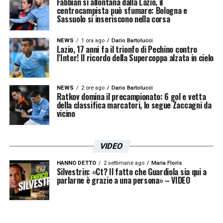
Fabbian si allontana dalla Lazio, il
centrocampista può sfumare: Bologna e
forma fisica e riconquistare fiducia nello
Sassuolo si inseriscono nella corsa
spogliatoio. I tifosi della Lazio, intanto,
attendono novità con la speranza di rivederlo
NEWS
1 ora ago
Dario Bartolucci
Lazio, 17 anni fa il trionfo di Pechino contro
presto protagonista sul campo. La
l’Inter! Il ricordo della Supercoppa alzata in cielo
mononucleosi si conferma dunque un
ostacolo imprevisto nella costruzione della
NEWS
2 ore ago
Dario Bartolucci
Ratkov domina il precampionato: 6 gol e vetta
rosa per la stagione 2025/26, con Sarri
della classifica marcatori, lo segue Zaccagni da
vicino
costretto a rivedere temporaneamente le sue
strategie offensive.
VIDEO
LA PLAYLIST DELLE NOSTRE TOP NEWS
HANNO DETTO
2 settimane ago
Maria Floris
Silvestrin: «Ct? Il fatto che Guardiola sia qui a
parlarne è grazie a una persona» – VIDEO