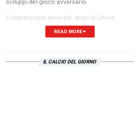
sviluppi del gioco avversario.
L’impressione generale, dopo le ultime
uscite, è che questa
Lazio
sia sempre più
READ MORE
“sarriana”, tanto nella mentalità quanto
nell’organizzazione. Se il percorso
continuerà su questa strada, la squadra
IL CALCIO DEL GIORNO
potrà togliersi molte soddisfazioni nella
prossima stagione, forte di un’identità chiara
e di una guida tecnica che sa esattamente
dove vuole arrivare
LA PLAYLIST DELLE NOSTRE TOP NEWS