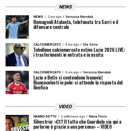
NEWS
NEWS
3 ore ago
Veronica Mandalà
Romagnoli Atalanta, telefonata tra Sarri e il
difensore centrale
CALCIOMERCATO
4 ore ago
Elia Serra
Tabellone calciomercato estivo Lazio 2026 LIVE:
i trasferimenti in entrata e in uscita
CALCIOMERCATO
4 ore ago
Veronica Mandalà
Lazio e Betis si contendono Ivanovic!
Biancocelesti in pole: si attende la risposta del
Benfica
VIDEO
HANNO DETTO
2 settimane ago
Maria Floris
Silvestrin: «Ct? Il fatto che Guardiola sia qui a
parlarne è grazie a una persona» – VIDEO