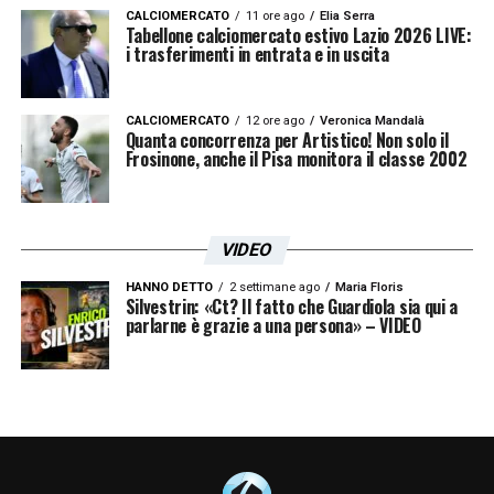
suo ruolo nella
Lazio
del futuro. I prossimi
CALCIOMERCATO
11 ore ago
Elia Serra
Tabellone calciomercato estivo Lazio 2026 LIVE:
mesi saranno decisivi per capire se le strade
i trasferimenti in entrata e in uscita
di Gila e della Lazio continueranno a
incrociarsi oppure si separeranno.
CALCIOMERCATO
12 ore ago
Veronica Mandalà
Quanta concorrenza per Artistico! Non solo il
Frosinone, anche il Pisa monitora il classe 2002
LA PLAYLIST DELLE NOSTRE TOP NEWS
VIDEO
HANNO DETTO
2 settimane ago
Maria Floris
Silvestrin: «Ct? Il fatto che Guardiola sia qui a
parlarne è grazie a una persona» – VIDEO