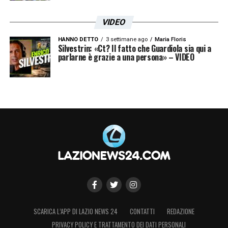
una breve sgambata nel centro sportivo
VIDEO
prima del viaggio. Il mini-ritiro turco durerà
HANNO DETTO
3 settimane ago
Maria Floris
fino al 2 agosto, data della seconda gara
Silvestrin: «Ct? Il fatto che Guardiola sia qui a
parlarne è grazie a una persona» – VIDEO
amichevole contro il Galatasaray. Una
curiosità storica: proprio contro i giallorossi,
il 16 settembre 2021 a Istanbul, Sarri guidò
la sua prima Lazio europea. Quella partita
finì 1-0 per i turchi a causa di un errore di
Strakosha.
LA PLAYLIST DELLE NOSTRE TOP NEWS
SCARICA L’APP DI LAZIO NEWS 24
CONTATTI
REDAZIONE
PRIVACY POLICY E TRATTAMENTO DEI DATI PERSONALI