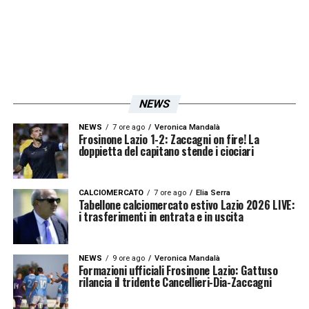
rispettive panchine e se ne sono andati a
pochi mesi di distanza.
Un anno e mezzo dopo l’ultimo confronto, si
ritroveranno rivali, seppur in un’amichevole:
NEWS
Sarri si è aggiudicato
quattro dei sei
NEWS
7 ore ago
Veronica Mandalà
confronti diretti
(tutti di misura),
Mourinho
Frosinone Lazio 1-2: Zaccagni on fire! La
doppietta del capitano stende i ciociari
uno solo
(un 3-0), mentre
un solo match è
terminato in pareggio
(0-0). Questa “sfida
CALCIOMERCATO
7 ore ago
Elia Serra
nella sfida” è pensata per accendere la
Tabellone calciomercato estivo Lazio 2026 LIVE:
i trasferimenti in entrata e in uscita
preparazione della Lazio a Istanbul. La
squadra, che stamattina a Formello ha
NEWS
9 ore ago
Veronica Mandalà
ripreso il lavoro dopo il lunedì di riposo
Formazioni ufficiali Frosinone Lazio: Gattuso
rilancia il tridente Cancellieri-Dia-Zaccagni
concesso alla rosa (e lo scarico domenicale
dopo l’amichevole di Frosinone), svolgerà