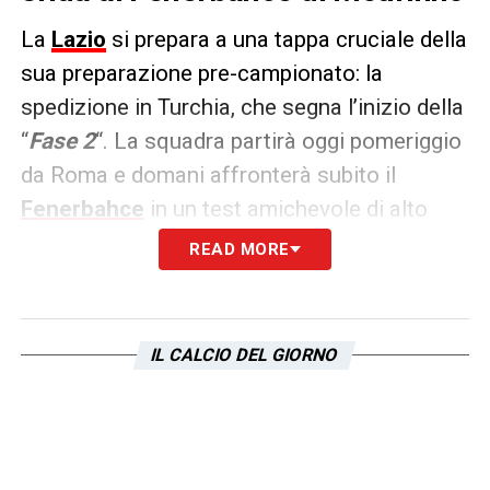
La
Lazio
si prepara a una tappa cruciale della
sua preparazione pre-campionato: la
spedizione in Turchia, che segna l’inizio della
“
Fase 2
“. La squadra partirà oggi pomeriggio
da Roma e domani affronterà subito il
Fenerbahce
in un test amichevole di alto
profilo. Questo match riaccenderà una delle
READ MORE
rivalità più seguite degli ultimi anni:
Sarri
contro Mourinho
. Come riportato dal
Corriere dello Sport
, le reminiscenze dei
IL CALCIO DEL GIORNO
derby capitolini, che quasi sempre hanno
premiato il “Comandante”, tornano d’attualità.
Tra il 2021 e il 2024, i due allenatori sono
arrivati quasi in contemporanea sulle