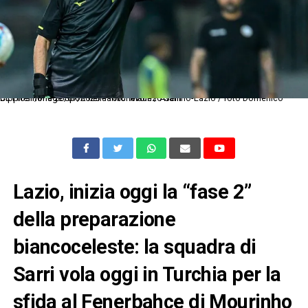
Dc Frosinone 26/07/2025 - amichevole / Avellino-Lazio / foto Domenico Cippitelli/Image Sport nella foto: Maurizo Sarri
Lazio, inizia oggi la “fase 2”
della preparazione
biancoceleste: la squadra di
Sarri vola oggi in Turchia per la
sfida al Fenerbahce di Mourinho