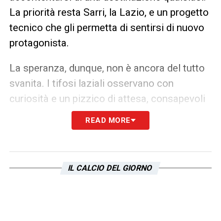
La priorità resta Sarri, la Lazio, e un progetto
tecnico che gli permetta di sentirsi di nuovo
protagonista.
La speranza, dunque, non è ancora del tutto
svanita. I tifosi laziali osservano con
curiosità e un pizzico di attesa, consapevoli
che il colpo
Insigne-Lazio
potrebbe
READ MORE
infiammare l’ambiente. Ma per ora, si tratta
solo di una suggestione sospesa tra
desiderio e realtà, in attesa che le condizioni
IL CALCIO DEL GIORNO
possano finalmente allinearsi.
LA PLAYLIST DELLE NOSTRE TOP NEWS