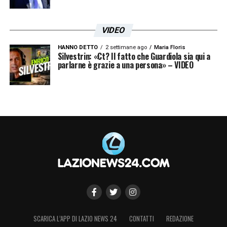
VIDEO
HANNO DETTO
2 settimane ago
Maria Floris
Silvestrin: «Ct? Il fatto che Guardiola sia qui a
parlarne è grazie a una persona» – VIDEO
SCARICA L’APP DI LAZIO NEWS 24
CONTATTI
REDAZIONE