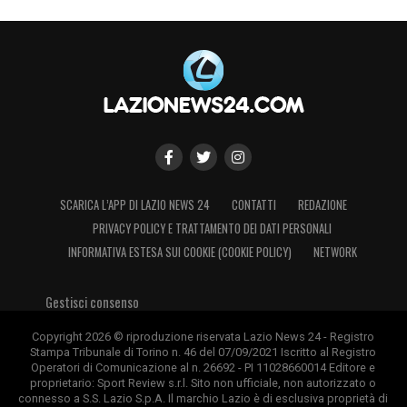
SCARICA L’APP DI LAZIO NEWS 24
CONTATTI
REDAZIONE
PRIVACY POLICY E TRATTAMENTO DEI DATI PERSONALI
INFORMATIVA ESTESA SUI COOKIE (COOKIE POLICY)
NETWORK
Gestisci consenso
Copyright 2026 © riproduzione riservata Lazio News 24 - Registro
Stampa Tribunale di Torino n. 46 del 07/09/2021 Iscritto al Registro
Operatori di Comunicazione al n. 26692 - PI 11028660014 Editore e
proprietario: Sport Review s.r.l. Sito non ufficiale, non autorizzato o
connesso a S.S. Lazio S.p.A. Il marchio Lazio è di esclusiva proprietà di