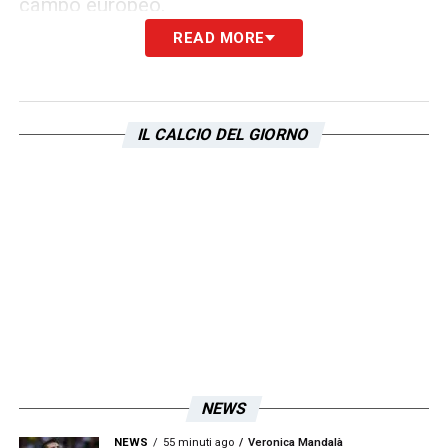
campo europeo.
READ MORE
Resta ora da sciogliere il nodo legato alle
assicurazioni e ad alcuni aspetti burocratici,
ma l’operazione è ormai in dirittura d’arrivo.
IL CALCIO DEL GIORNO
Se tutto dovesse andare come previsto, la
Lazio potrebbe presto accogliere uno dei
fantasisti più talentuosi degli ultimi anni, e il
progetto
Insigne-Lazio
diventerebbe realtà
concreta.
LA PLAYLIST DELLE NOSTRE TOP NEWS
NEWS
NEWS
55 minuti ago
Veronica Mandalà