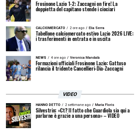
Frosinone Lazio 1-2: Zaccagni on fire! La
doppietta del capitano stende i ciociari
CALCIOMERCATO
2 ore ago
Elia Serra
Tabellone calciomercato estivo Lazio 2026 LIVE:
i trasferimenti in entrata e in uscita
NEWS
4 ore ago
Veronica Mandalà
Formazioni ufficiali Frosinone Lazio: Gattuso
rilancia il tridente Cancellieri-Dia-Zaccagni
VIDEO
HANNO DETTO
2 settimane ago
Maria Floris
Silvestrin: «Ct? Il fatto che Guardiola sia qui a
parlarne è grazie a una persona» – VIDEO