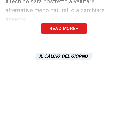
il tecnico sarà costretto a valutare
alternative meno naturali o a cambiare
assetto.
READ MORE
Nel frattempo, il club e lo staff medico
sperano in una diagnosi meno grave del
previsto. Tuttavia, l’
infortunio Lazzari
IL CALCIO DEL GIORNO
rappresenta l’ennesimo contrattempo per
una squadra che in questa prima parte di
stagione ha dovuto spesso fare i conti con
stop muscolari. Un problema che solleva
interrogativi anche sulla gestione dei carichi
di lavoro e sulla preparazione atletica.
La Lazio attende gli esiti, ma una cosa è
certa: l’
infortunio di Lazzari
complica i piani