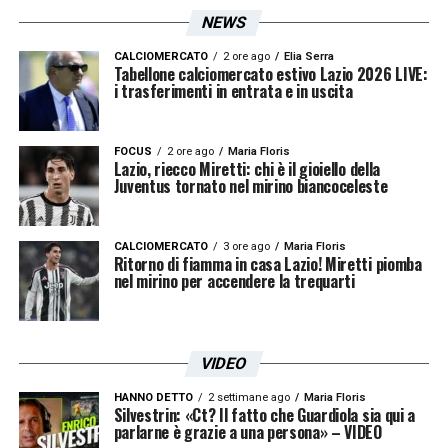
NEWS
in vista delle prossime settimane.
CALCIOMERCATO
2 ore ago
Elia Serra
Tabellone calciomercato estivo Lazio 2026 LIVE:
i trasferimenti in entrata e in uscita
LA PLAYLIST DELLE NOSTRE TOP NEWS
FOCUS
2 ore ago
Maria Floris
Lazio, riecco Miretti: chi è il gioiello della
Juventus tornato nel mirino biancoceleste
CALCIOMERCATO
3 ore ago
Maria Floris
Ritorno di fiamma in casa Lazio! Miretti piomba
nel mirino per accendere la trequarti
VIDEO
HANNO DETTO
2 settimane ago
Maria Floris
Silvestrin: «Ct? Il fatto che Guardiola sia qui a
parlarne è grazie a una persona» – VIDEO