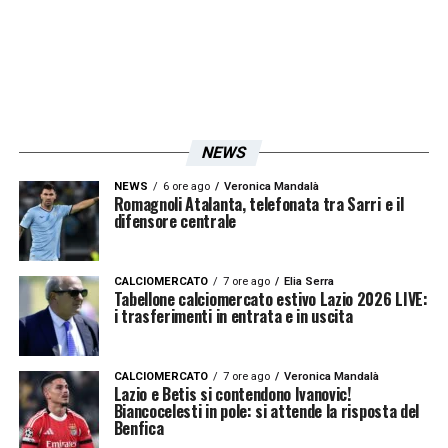
Lazio dell’ ex Maurizio Sarri: entrambe le
squadre puntano alla vittoria per provare a
dare continuità al proprio percorso.
La giocata
SEGNA GOL TEAM CASA (la
Juve fa almeno un gol) è a quota 8.00
su
NEWS
SNAI
.
NEWS
6 ore ago
Veronica Mandalà
Romagnoli Atalanta, telefonata tra Sarri e il
La stessa giocata è quotata 1.02 su
Goldbet
difensore centrale
e
Lottomatica
.
CALCIOMERCATO
7 ore ago
Elia Serra
Tabellone calciomercato estivo Lazio 2026 LIVE:
LA PLAYLIST DELLE NOSTRE TOP NEWS
i trasferimenti in entrata e in uscita
CALCIOMERCATO
7 ore ago
Veronica Mandalà
Lazio e Betis si contendono Ivanovic!
Biancocelesti in pole: si attende la risposta del
Benfica