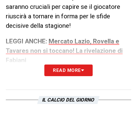
saranno cruciali per capire se il giocatore
riuscirà a tornare in forma per le sfide
decisive della stagione!
LEGGI ANCHE:
Mercato Lazio, Rovella e
Tavares non si toccano! La rivelazione di
Fabiani
READ MORE
IL CALCIO DEL GIORNO
Infortunio Lazzari, il giocatore assente dai convocati. Cosa
filtra sul classe '93 23
QUOTE JUVE LAZIO
– La Juve ospita la