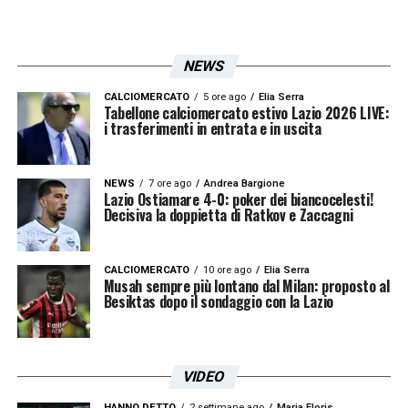
NEWS
CALCIOMERCATO
5 ore ago
Elia Serra
Tabellone calciomercato estivo Lazio 2026 LIVE:
i trasferimenti in entrata e in uscita
NEWS
7 ore ago
Andrea Bargione
Lazio Ostiamare 4-0: poker dei biancocelesti!
Decisiva la doppietta di Ratkov e Zaccagni
CALCIOMERCATO
10 ore ago
Elia Serra
Musah sempre più lontano dal Milan: proposto al
Besiktas dopo il sondaggio con la Lazio
VIDEO
HANNO DETTO
2 settimane ago
Maria Floris