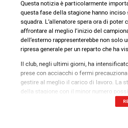
Questa notizia è particolarmente import
questa fase della stagione hanno inciso s
squadra. L’allenatore spera ora di poter
affrontare al meglio l’inizio del campionat
dell’esterno rappresenterebbe non solo u
ripresa generale per un reparto che ha vi
Il club, negli ultimi giorni, ha intensifica
prese con acciacchi o fermi precauzionali,
gestire al meglio il carico di lavoro. La st
della stagione con il minor numero possi
R
Nel frattempo, lo staff medico continuer
clinici, consapevole che gli
infortuni Laz
rendimento del gruppo, soprattutto in un