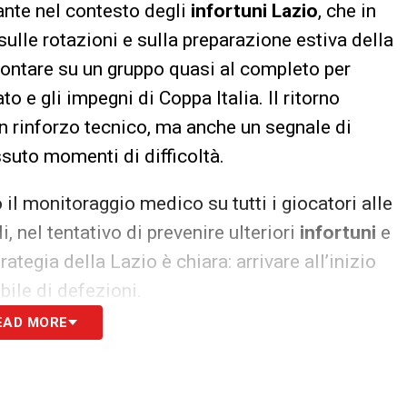
ante nel contesto degli
infortuni Lazio
, che in
ulle rotazioni e sulla preparazione estiva della
 contare su un gruppo quasi al completo per
o e gli impegni di Coppa Italia. Il ritorno
n rinforzo tecnico, ma anche un segnale di
ssuto momenti di difficoltà.
to il monitoraggio medico su tutti i giocatori alle
 nel tentativo di prevenire ulteriori
infortuni
e
rategia della Lazio è chiara: arrivare all’inizio
bile di defezioni.
EAD MORE
à a monitorare attentamente anche gli altri casi
io
possono influenzare significativamente il
a fase delicata come quella che precede i primi