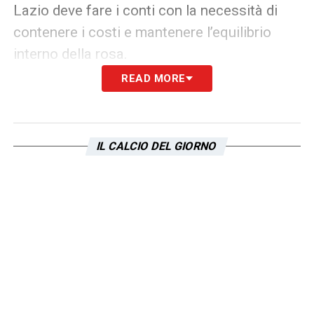
Lazio deve fare i conti con la necessità di
contenere i costi e mantenere l’equilibrio
interno della rosa.
READ MORE
In sintesi, il caso
Gila-Lazio
rappresenta uno
dei dossier più delicati su cui la dirigenza
dovrà lavorare nei prossimi mesi. Il rinnovo
IL CALCIO DEL GIORNO
non è impossibile, ma serviranno volontà
comune, dialogo costruttivo e una visione
chiara del futuro per evitare che un talento
ancora in crescita possa sfuggire via troppo
presto.
LA PLAYLIST DELLE NOSTRE TOP NEWS