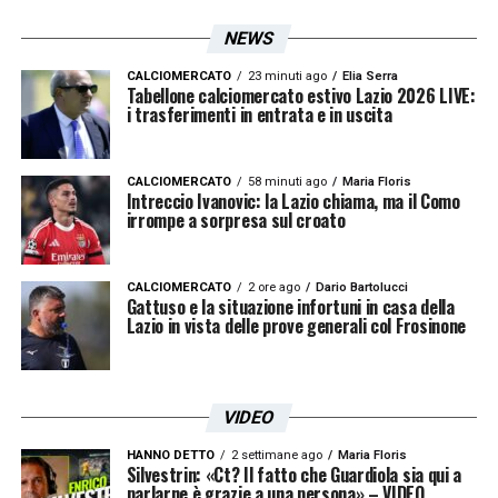
NEWS
CALCIOMERCATO
23 minuti ago
Elia Serra
Tabellone calciomercato estivo Lazio 2026 LIVE:
i trasferimenti in entrata e in uscita
CALCIOMERCATO
58 minuti ago
Maria Floris
Intreccio Ivanovic: la Lazio chiama, ma il Como
irrompe a sorpresa sul croato
CALCIOMERCATO
2 ore ago
Dario Bartolucci
Gattuso e la situazione infortuni in casa della
Lazio in vista delle prove generali col Frosinone
VIDEO
HANNO DETTO
2 settimane ago
Maria Floris
Silvestrin: «Ct? Il fatto che Guardiola sia qui a
parlarne è grazie a una persona» – VIDEO