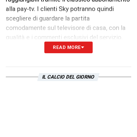
alla pay-tv. I clienti Sky potranno quindi
scegliere di guardare la partita
comodamente sul televisore di casa, con la
qualità e i commenti esclusivi del servizio.
READ MORE
Scegliere dove vedere Como Lazio dipenderà
quindi dalle preferenze personali: gli utenti
più abituati allo streaming potranno optare
IL CALCIO DEL GIORNO
per Dazn, mentre chi preferisce la
tradizionale visione satellitare o via fibra
potrà affidarsi a Sky.
Per chi desidera assistere dal vivo al match,
è bene ricordare che i biglietti per il settore
tifosi ospiti sono disponibili con modalità