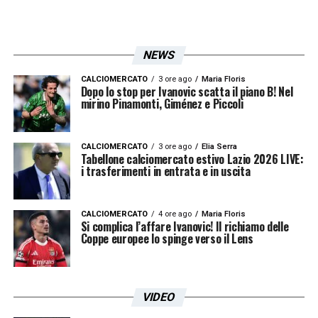
specifiche e in numero limitato. Maggiori
informazioni sui biglietti Como Lazio sono
NEWS
consultabili sui canali ufficiali del Como e
della Lazio, per garantire una trasferta in
CALCIOMERCATO
3 ore ago
Maria Floris
Dopo lo stop per Ivanovic scatta il piano B! Nel
mirino Pinamonti, Giménez e Piccoli
sicurezza e nel rispetto delle normative
vigenti.
CALCIOMERCATO
3 ore ago
Elia Serra
Tabellone calciomercato estivo Lazio 2026 LIVE:
In sintesi, la risposta a dove vedere Como
i trasferimenti in entrata e in uscita
Lazio è chiara: grazie alla co-esclusiva, la
partita sarà visibile sia su Dazn in streaming
CALCIOMERCATO
4 ore ago
Maria Floris
Si complica l’affare Ivanovic! Il richiamo delle
che sui canali Sky. Così i tifosi biancocelesti
Coppe europee lo spinge verso il Lens
potranno seguire l’esordio della loro squadra
e vivere l’emozione della Serie A sin dal
primo minuto.
VIDEO